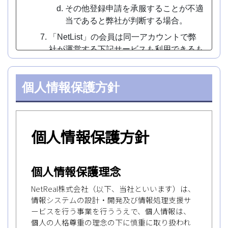
その他登録申請を承服することが不適
当であると弊社が判断する場合。
「NetList」の会員は同一アカウントで弊
社が運営する下記サービスも利用できるも
のとし、利用する場合は各サービス規約に
同意したものとします。
個人情報保護方針
NetReal+
NetReal!
NetFax
SMS配信.com
絶対連絡.com
第七条 会員資格の有効期限
会員資格は無期限に有効であるものとし、
後述する退会処理が完了するまで継続する
ものとします。