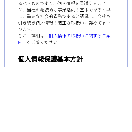
会員が、本サービス等、会員資格を用いて
利用している全てのサービス（以下、「会
員向けサービス」とします）の利用を終了
しても、当該サービスにおいて特段の規定
のない限り、会員資格は有効に維持される
ものとします。
第八条 変更の届け出
会員は、住所、担当者名、電話番号、電子
メールアドレス、その他弊社に届け出てい
る事項に変更が生じた場合には、会員画面
にて登録情報の内容変更手続きを行うもの
とします。
第九条 ID及びパスワードの管理
会員は、弊社が発行したアカウントID及び
パスワードの取り扱いについて管理責任を
負うものとします。