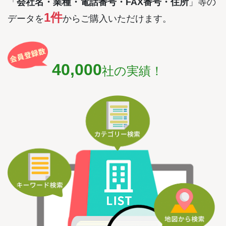
「
会社名・業種・電話番号・FAX番号・住所
」等の
1件
データを
からご購入いただけます。
40,000
社の実績！